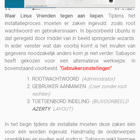
Waar Linux Vrienden tegen aan liepen.
Tijdens het
installatieproces moeten er zaken ingevuld. zoals root
wachtwoord en gebruikersnaam. In bijvoorbeeld Ubuntu is
dat geregeld door middel van in beeld springende wizards.
In ieder venster wat dan voorbij komt is het invullen van
gegevens noodzakelijk anders kom je niet verder. Sabayon
heeft gekozen voor een alternatieve werkwijze. In
bovenstaand voorbeeld
“Gebruikersinstellingen”
ROOTWACHTWOORD
(Administrator)
GEBRUIKER AANMAKEN
(User zonder root
rechten)
TOETSENBORD INDELING
(BIJVOORBEELD
AZERTY
LAYOUT)
In het begin tijdens de installatie moeten deze zaken één
voor één worden ingevuld. Handmatig de onderwerpen
openklikken en invullen wat nodig is. Sabayon wijkt hiermee