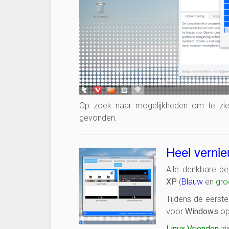
Op zoek naar mogelijkheden om te zi
gevonden.
Heel verni
Alle denkbare be
XP
(
Blauw
en
gro
Tijdens de eerst
voor
Windows
op
Linux Vrienden
zi