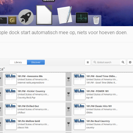
pple dock start automatisch mee op, niets voor hoeven doen.