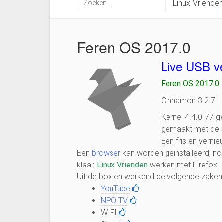
Linux-Vriende
Feren OS 2017.0
Live USB v
Feren OS 2017.0
Cinnamon 3.2.7
Kernel 4.4.0-77 g
gemaakt met de 
Een fris en verni
Een
browser
kan worden geïnstalleerd, n
klaar,
Linux Vrienden
werken met Firefox.
Uit de box en werkend de volgende zaken
YouTube
NPO TV
WIFI