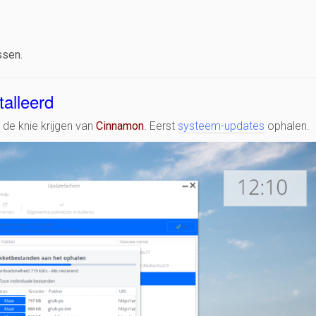
ssen.
alleerd
de knie krijgen van
Cinnamon
. Eerst
systeem-updates
ophalen.