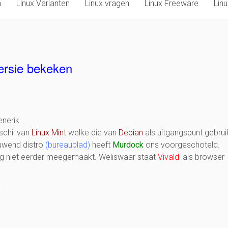
n
Linux Varianten
Linux vragen
Linux Freeware
Lin
ersie bekeken
enerik
schil van
Linux Mint
welke die van
Debian
als uitgangspunt gebrui
euwend distro
(bureaublad)
heeft
Murdock
ons voorgeschoteld.
og niet eerder meegemaakt. Weliswaar staat
Vivaldi
als browser
: