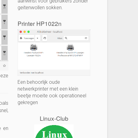
aanwinst voor gebruikers zonder
geitenwollen sokken.
Printer HP1022n
deze
Een behoorlijk oude
netwerkprinter met een klein
beetje moeite ook operationeel
gekregen
zoals
nel,
Linux-Club
e en