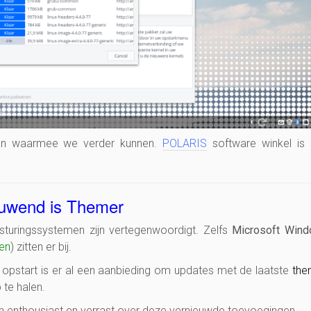
en waarmee we verder kunnen.
POLARIS
software winkel is 
euwend is Themer
sturingssystemen zijn vertegenwoordigt. Zelfs
Microsoft Win
en
) zitten er bij.
e opstart is er al een aanbieding om updates met de laatste
the
 te halen.
jn enthousiast en verrast over deze vernieuwde toevoegingen.