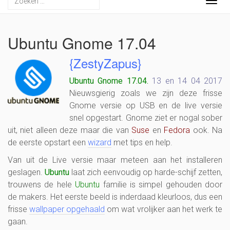
Togg
navig
Ubuntu Gnome 17.04
{ZestyZapus}
Ubuntu Gnome 17.04.
13 en 14 04 2017
Nieuwsgierig zoals we zijn deze frisse
Gnome versie op USB en de live versie
snel opgestart. Gnome ziet er nogal sober
uit, niet alleen deze maar die van
Suse
en
Fedora
ook. Na
de eerste opstart een
wizard
met tips en help.
Van uit de Live versie maar meteen aan het installeren
geslagen.
Ubuntu
laat zich eenvoudig op harde-schijf zetten,
trouwens de hele
Ubuntu
familie is simpel gehouden door
de makers. Het eerste beeld is inderdaad kleurloos, dus een
frisse
wallpaper opgehaald
om wat vrolijker aan het werk te
gaan.