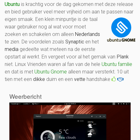
Ubuntu
is krachtig voor de dag gekomen met deze release
en bied gebruiker veel meer vrijheid om aan te pas
sen naar
eigen smaak. Een klein minpuntje is de taal
waar gebruiker nog al wat voor moet
zoeken en schakelen om alleen
Nederlands
te zien. De voordelen zoals
Synaptic
en het
media
gedeelte wat meteen na de eerste
opstart al werkt. En vergeet voor al het gemak van
Plank
niet. Linux Vrienden waren al fan van de hele
Ubuntu familie
en dat is met
Ubuntu Gnome
alleen maar versterkt. 10 uit
tien met een
dikke
duim en een
vette
handshake
Weerbericht