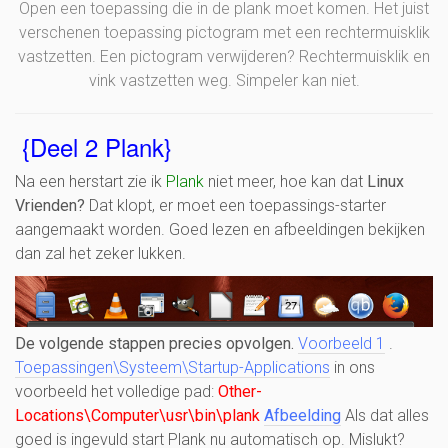
Open een toepassing die in de plank moet komen. Het juist
verschenen toepassing pictogram met een rechtermuisklik
vastzetten. Een pictogram verwijderen? Rechtermuisklik en
vink vastzetten weg. Simpeler kan niet.
{Deel 2 Plank}
Na een herstart zie ik
Plank
niet meer, hoe kan dat
Linux
Vrienden?
Dat klopt, er moet een toepassings-starter
aangemaakt worden. Goed lezen en afbeeldingen bekijken
dan zal het zeker lukken.
De volgende stappen precies opvolgen.
Voorbeeld 1
.
Toepassingen\Systeem\Startup-Applications
in ons
voorbeeld het volledige pad:
Other-
Locations\Computer\usr\bin\plank
Afbeelding
Als dat alles
goed is ingevuld start Plank nu automatisch op. Mislukt?