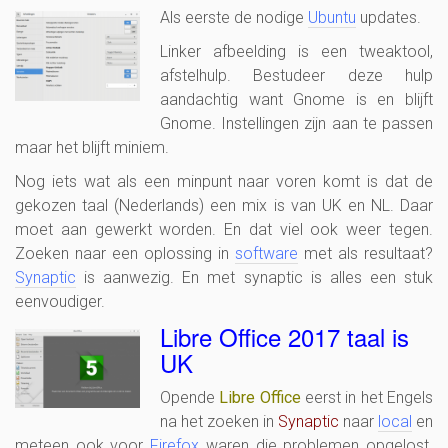
Als eerste de nodige
Ubuntu
updates.
Linker afbeelding is een tweaktool,
afstelhulp. Bestudeer deze hulp
aandachtig want Gnome is en blijft
Gnome. Instellingen zijn aan te passen
maar het blijft miniem.
Nog iets wat als een minpunt naar voren komt is dat de
gekozen taal (Nederlands) een mix is van UK en NL. Daar
moet aan gewerkt worden. En dat viel ook weer tegen.
Zoeken naar een oplossing in
software
met als resultaat?
Synaptic
is aanwezig. En met synaptic is alles een stuk
eenvoudiger.
Libre Office 2017 taal is
UK
Opende
Libre Office
eerst in het Engels
na het zoeken in
Synaptic
naar
local
en
meteen ook voor
Firefox
waren die problemen opgelost.