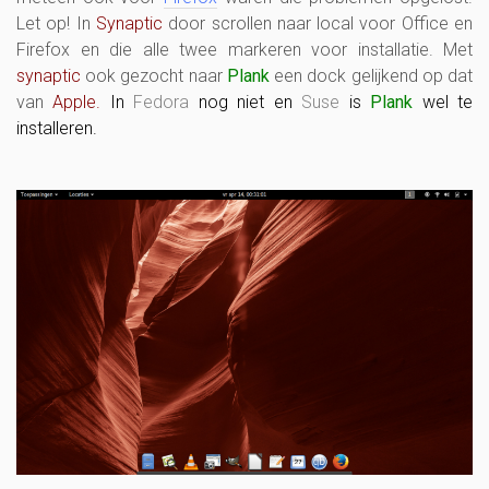
Let op! In
Synaptic
door scrollen naar local voor Office en
Firefox en die alle twee markeren voor installatie. Met
synaptic
ook gezocht naar
Plank
een dock gelijkend op dat
van
Apple.
In
Fedora
nog niet en
Suse
is
Plank
wel te
installeren.