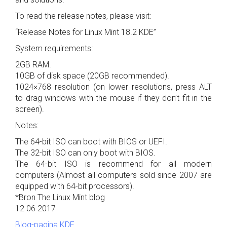
To read the release notes, please visit:
“Release Notes for Linux Mint 18.2 KDE”
System requirements:
2GB RAM.
10GB of disk space (20GB recommended).
1024×768 resolution (on lower resolutions, press ALT
to drag windows with the mouse if they don’t fit in the
screen).
Notes:
The 64-bit ISO can boot with BIOS or UEFI.
The 32-bit ISO can only boot with BIOS.
The 64-bit ISO is recommend for all modern
computers (Almost all computers sold since 2007 are
equipped with 64-bit processors).
*Bron The Linux Mint blog
12 06 2017
Blog-pagina KDE