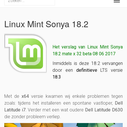
Togg
navig
Linux Mint Sonya 18.2
Het verslag van Linux Mint Sonya
18.2 mate x 32 beta 08 06 2017
Inmiddels is deze 18.2 vervangen
door een
definitieve
LTS versie
18.3
Met de
x64
versie kwamen wij enkele problemen tegen
zoals: tijdens het installeren een spontane vastloper,
Dell
Latitude i7.
Verder met een wat oudere
Dell Latitude D630
die zonder probleem verliep.