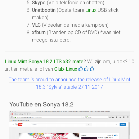
Skype
(Voip telefonie en chatten)
Unetbootin
(Opstartbare
Linux
USB stick
maken)
VLC
(Videolan de media kampioen)
xfburn
(Branden op CD of DVD) *was niet
meegeïnstalleerd.
Linux Mint Sonya 18.2 LTS x32 mate
? Wij zijn om, u ook? 10
uit tien met alle lof van
Club-Linux
The team is proud to announce the release of Linux Mint
18.3 “Sylvia” stable 27 11 2017
YouTube en Sonya 18.2